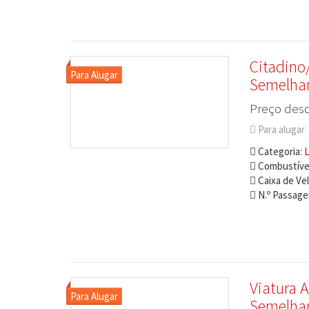
Citadino/
Semelha
Preço desd
Para alugar
Categoria:
L
Combustível
Caixa de Ve
N.º Passagei
Viatura A
Semelha