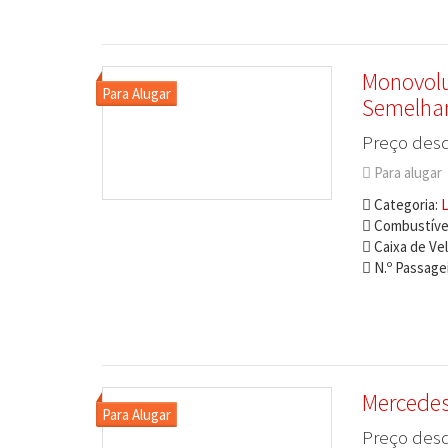
Monovolu
Semelha
Preço desd
Para alugar
Categoria:
L
Combustível
Caixa de Ve
N.º Passagei
Mercedes
Preço desd