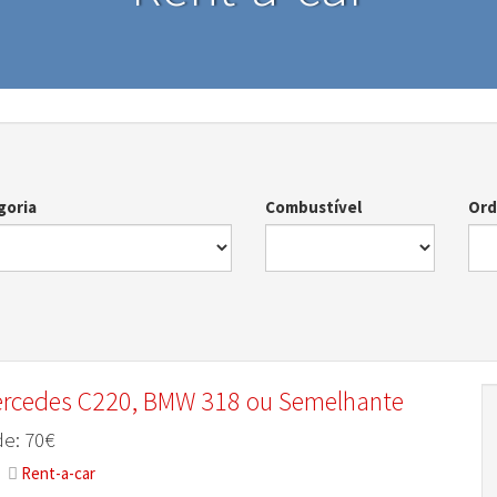
goria
Combustível
Or
ercedes C220, BMW 318 ou Semelhante
e: 70€
Rent-a-car