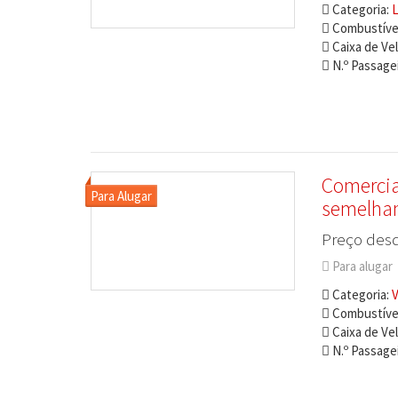
Categoria:
L
Combustível
Caixa de Ve
N.º Passagei
Comercia
semelha
Preço desd
Para alugar
Categoria:
V
Combustível
Caixa de Ve
N.º Passagei