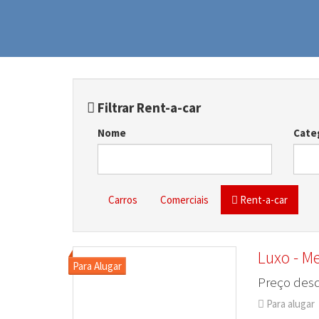
Filtrar Rent-a-car
Nome
Cate
Carros
Comerciais
Rent-a-car
Luxo - M
Preço desd
Para alugar