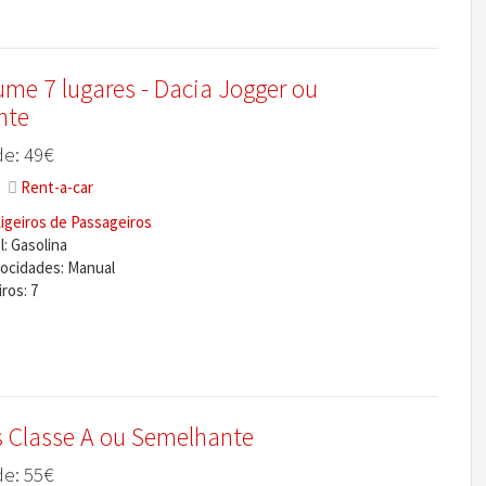
me 7 lugares - Dacia Jogger ou
nte
e: 49€
Rent-a-car
igeiros de Passageiros
: Gasolina
locidades: Manual
ros: 7
 Classe A ou Semelhante
e: 55€