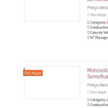
Preço desd
Para alugar
Categoria:
L
Combustível
Caixa de Ve
N.º Passagei
Monovolu
Semelha
Preço desd
Para alugar
Categoria:
L
Combustível