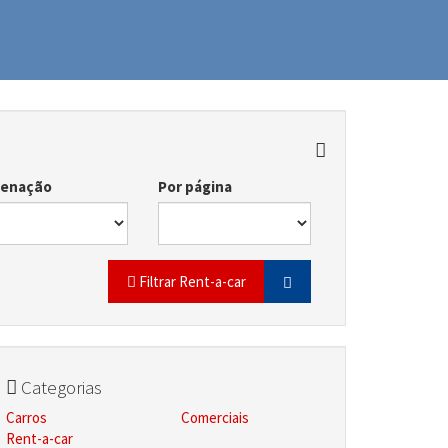
denação
Por página
Filtrar Rent-a-car
Categorias
Carros
Comerciais
Rent-a-car