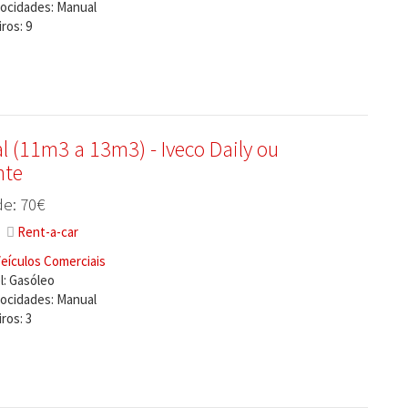
locidades: Manual
ros: 9
l (11m3 a 13m3) - Iveco Daily ou
nte
e: 70€
Rent-a-car
eículos Comerciais
: Gasóleo
locidades: Manual
ros: 3