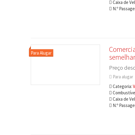
Caixa de Ve
N.º Passagei
Comercia
semelha
Preço desd
Para alugar
Categoria:
V
Combustível
Caixa de Ve
N.º Passagei