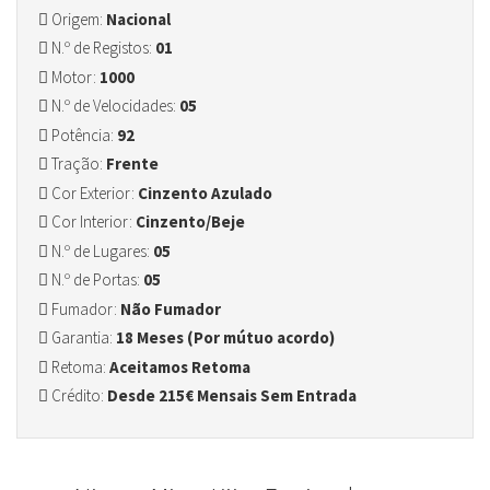
Origem:
Nacional
N.º de Registos:
01
Motor:
1000
N.º de Velocidades:
05
Potência:
92
Tração:
Frente
Cor Exterior:
Cinzento Azulado
Cor Interior:
Cinzento/Beje
N.º de Lugares:
05
N.º de Portas:
05
Fumador:
Não Fumador
Garantia:
18 Meses (Por mútuo acordo)
Retoma:
Aceitamos Retoma
Crédito:
Desde 215€ Mensais Sem Entrada