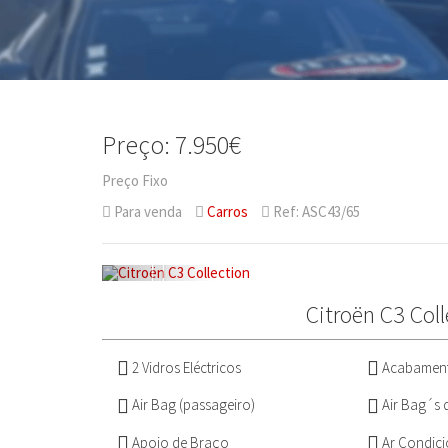
Preço: 7.950€
Preço Fixo
Para venda
Carros
Ref: ASC43/65
Citroën C3 Col
2 Vidros Eléctricos
Acabament
Air Bag (passageiro)
Air Bag´s 
Apoio de Braço
Ar Condic