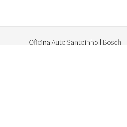
Oficina Auto Santoinho | Bosch
Car Service | TopCar | Rent-a-car
Utilizamos cookies estritamente necessários para que este website
preferências.
Avenida da Estação, n.º 684
4935-238 Viana do Castelo
Preferências
Aceitar Todos
41.680122 -8.777768
+351 258 333 044
(Chamada para a rede fixa nacional)
+351 969 526 831 / 2 / 3
(Chamada para a rede móvel nacional)
aluguerviaturas@autosantoinho.com