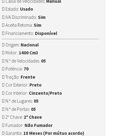
Caixa de Velocidades:
Manual
Estado:
Usado
IVA Discriminado:
Sim
Aceita Retoma:
Sim
Financiamento:
Disponível
Origem:
Nacional
Motor:
1400 Cm3
N.º de Velocidades:
05
Potência:
70
Tração:
Frente
Cor Exterior:
Preto
Cor Interior:
Cinzento/Preto
N.º de Lugares:
05
N.º de Portas:
05
2ª Chave:
2ª Chave
Fumador:
Não Fumador
Garantia:
18 Meses (Por mútuo acordo)