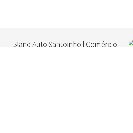
Stand Auto Santoinho | Comércio
de Automóveis
 funcione. Também temos outros cookies opcionais para uma melhor ex
Beco do Paço n.º 20 - Mazarefes
4935-474 Viana do Castelo
41.681256 -8.772978
+351 258 333 798
(Chamada para a rede fixa nacional)
Paulo Alves - Vendedor
+351 96 445 20 20
(Chamada para a rede móvel nacional)
standautosantoinho@gmail.com